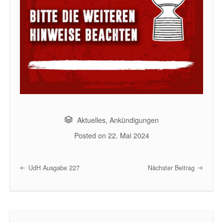
Aktuelles
,
Ankündigungen
Posted on
22. Mai 2024
UdH Ausgabe 227
Nächster Beitrag
Post navigation