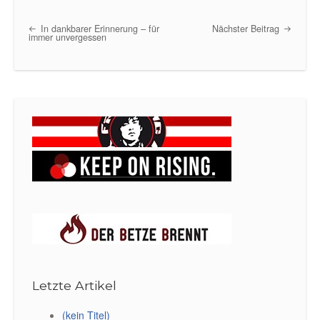
In dankbarer Erinnerung – für
Nächster Beitrag
Post navigation
immer unvergessen
Letzte Artikel
(kein Titel)