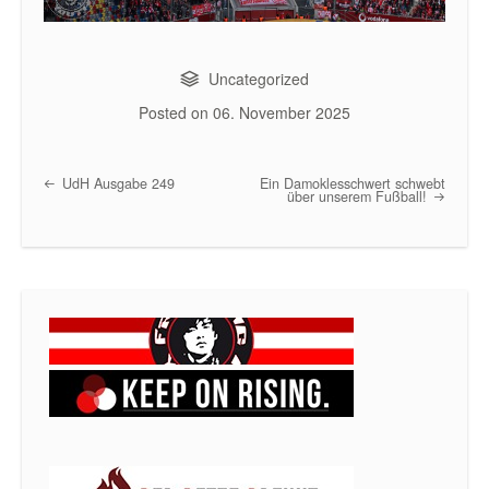
Uncategorized
Posted on
06. November 2025
UdH Ausgabe 249
Ein Damoklesschwert schwebt
Post navigation
über unserem Fußball!