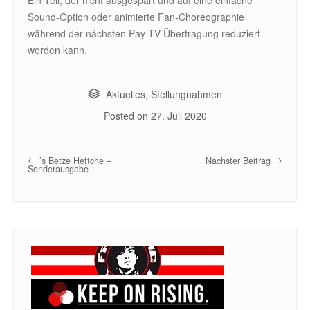
Sound-Option oder animierte Fan-Choreographie
während der nächsten Pay-TV Übertragung reduziert
werden kann.
Aktuelles
,
Stellungnahmen
Posted on
27. Juli 2020
’s Betze Heftche –
Nächster Beitrag
Post navigation
Sonderausgabe