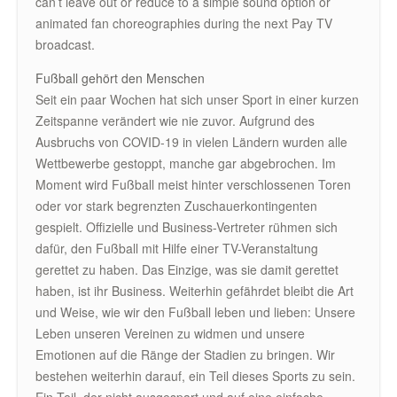
can’t leave out or reduce to a simple sound option or
animated fan choreographies during the next Pay TV
broadcast.
Fußball gehört den Menschen
Seit ein paar Wochen hat sich unser Sport in einer kurzen
Zeitspanne verändert wie nie zuvor. Aufgrund des
Ausbruchs von COVID-19 in vielen Ländern wurden alle
Wettbewerbe gestoppt, manche gar abgebrochen. Im
Moment wird Fußball meist hinter verschlossenen Toren
oder vor stark begrenzten Zuschauerkontingenten
gespielt. Offizielle und Business-Vertreter rühmen sich
dafür, den Fußball mit Hilfe einer TV-Veranstaltung
gerettet zu haben. Das Einzige, was sie damit gerettet
haben, ist ihr Business. Weiterhin gefährdet bleibt die Art
und Weise, wie wir den Fußball leben und lieben: Unsere
Leben unseren Vereinen zu widmen und unsere
Emotionen auf die Ränge der Stadien zu bringen. Wir
bestehen weiterhin darauf, ein Teil dieses Sports zu sein.
Ein Teil, der nicht ausgespart und auf eine einfache