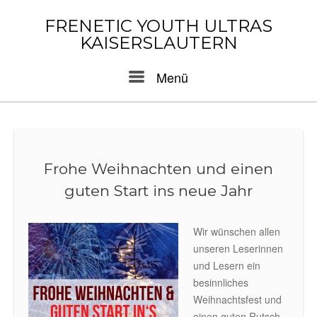
Skip
to
FRENETIC YOUTH ULTRAS
content
KAISERSLAUTERN
Menu
Menü
Frohe Weihnachten und einen
guten Start ins neue Jahr
Wir wünschen allen
unseren Leserinnen
und Lesern ein
besinnliches
Weihnachtsfest und
einen guten Rutsch