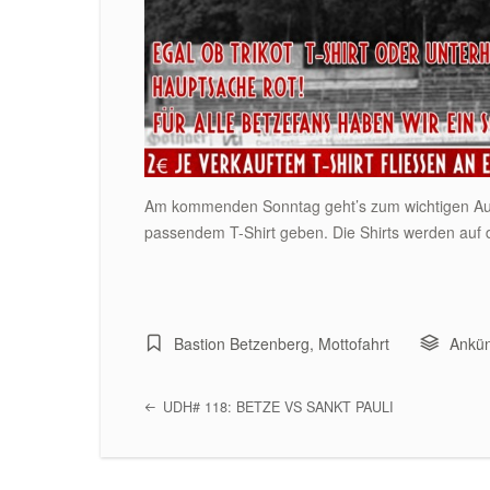
Am kommenden Sonntag geht’s zum wichtigen Ausw
passendem T-Shirt geben. Die Shirts werden auf
Bastion Betzenberg
,
Mottofahrt
Ankü
UDH# 118: BETZE VS SANKT PAULI
Post navigation