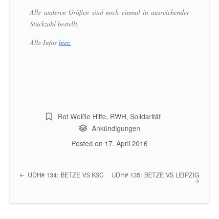
Alle anderen Größen sind noch einmal in ausreichender
Stückzahl bestellt.
Alle Infos
hier.
Rot Weiße Hilfe
,
RWH
,
Solidarität
Ankündigungen
Posted on
17. April 2016
UDH# 134: BETZE VS KSC
UDH# 135: BETZE VS LEIPZIG
Post navigation