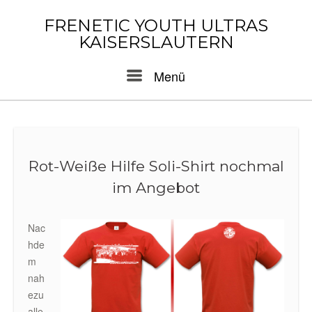
Skip
to
FRENETIC YOUTH ULTRAS
content
KAISERSLAUTERN
Menu
Menü
Rot-Weiße Hilfe Soli-Shirt nochmal
im Angebot
Nac
hde
m
nah
ezu
alle