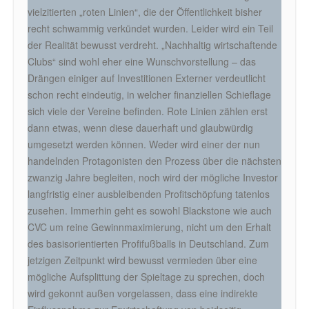
vielzitierten „roten Linien“, die der Öffentlichkeit bisher
recht schwammig verkündet wurden. Leider wird ein Teil
der Realität bewusst verdreht. „Nachhaltig wirtschaftende
Clubs“ sind wohl eher eine Wunschvorstellung – das
Drängen einiger auf Investitionen Externer verdeutlicht
schon recht eindeutig, in welcher finanziellen Schieflage
sich viele der Vereine befinden. Rote Linien zählen erst
dann etwas, wenn diese dauerhaft und glaubwürdig
umgesetzt werden können. Weder wird einer der nun
handelnden Protagonisten den Prozess über die nächsten
zwanzig Jahre begleiten, noch wird der mögliche Investor
langfristig einer ausbleibenden Profitschöpfung tatenlos
zusehen. Immerhin geht es sowohl Blackstone wie auch
CVC um reine Gewinnmaximierung, nicht um den Erhalt
des basisorientierten Profifußballs in Deutschland. Zum
jetzigen Zeitpunkt wird bewusst vermieden über eine
mögliche Aufsplittung der Spieltage zu sprechen, doch
wird gekonnt außen vorgelassen, dass eine indirekte