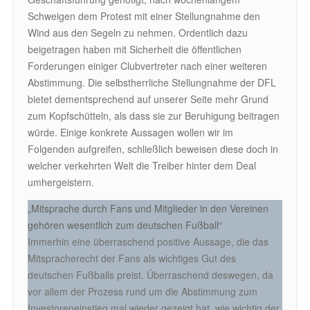
Schweigen dem Protest mit einer Stellungnahme den
Wind aus den Segeln zu nehmen. Ordentlich dazu
beigetragen haben mit Sicherheit die öffentlichen
Forderungen einiger Clubvertreter nach einer weiteren
Abstimmung. Die selbstherrliche Stellungnahme der DFL
bietet dementsprechend auf unserer Seite mehr Grund
zum Kopfschütteln, als dass sie zur Beruhigung beitragen
würde. Einige konkrete Aussagen wollen wir im
Folgenden aufgreifen, schließlich beweisen diese doch in
welcher verkehrten Welt die Treiber hinter dem Deal
umhergeistern.
„Mitsprache durch Fans und Mitglieder in den Vereinen
gehören wesentlich zum deutschen Fußball“
Immerhin eine überraschend positive Aussage, die das
Mitspracherecht der Fans als wichtiges Gut des
deutschen Fußballs preist. Überraschend deswegen, da
vor allem der Prozess rund um die Abstimmung zum
Investoreneinstieg mal wieder gezeigt hat, wie wichtig der