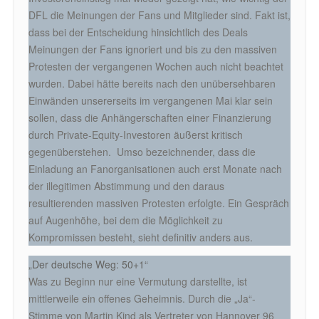
DFL die Meinungen der Fans und Mitglieder sind. Fakt ist,
dass bei der Entscheidung hinsichtlich des Deals
Meinungen der Fans ignoriert und bis zu den massiven
Protesten der vergangenen Wochen auch nicht beachtet
wurden. Dabei hätte bereits nach den unübersehbaren
Einwänden unsererseits im vergangenen Mai klar sein
sollen, dass die Anhängerschaften einer Finanzierung
durch Private-Equity-Investoren äußerst kritisch
gegenüberstehen. Umso bezeichnender, dass die
Einladung an Fanorganisationen auch erst Monate nach
der illegitimen Abstimmung und den daraus
resultierenden massiven Protesten erfolgte. Ein Gespräch
auf Augenhöhe, bei dem die Möglichkeit zu
Kompromissen besteht, sieht definitiv anders aus.
„Der deutsche Weg: 50+1“
Was zu Beginn nur eine Vermutung darstellte, ist
mittlerweile ein offenes Geheimnis. Durch die „Ja“-
Stimme von Martin Kind als Vertreter von Hannover 96