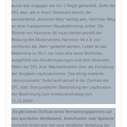
wurde klar entgegen der 50+1-Regel gehandelt. Sollte der
DFL also, wie in ihrem Statement betont, der
vermeintliche „deutsche Weg“ wichtig sein, führt kein Weg
an einer transparenten Neuabstimmung vorbei. Die
Stimme von Hannover 96 muss hierbei gemäß der
Weisung des Muttervereins Hannover 96 e.V. von
vornherein als „Nein“ gewertet werden. Leider ist das
Bekenntnis zu 50+1 nur noch eine leere Worthülse,
ausgehöhlt von Sonderregelungen und dem fehlenden
Willen der DFL ihrer Wächterfunktion über die Einhaltung
der Vorgaben nachzukommen. Das einzig existente
„Horrorszenario“ findet wohl aktuell in der Zentrale der
DFL statt: Eine juristische Überprüfung der Legitimation
der Abstimmung zum Investoreneinstieg vom
11.12.2023!
„Es gibt keinen Einfluss eines Vermarktungspartners auf
den sportlichen Wettbewerb, Anstoßzeiten oder Spielorte“
Immerhin findet sich hier eine inhaltliche Vertiefung der