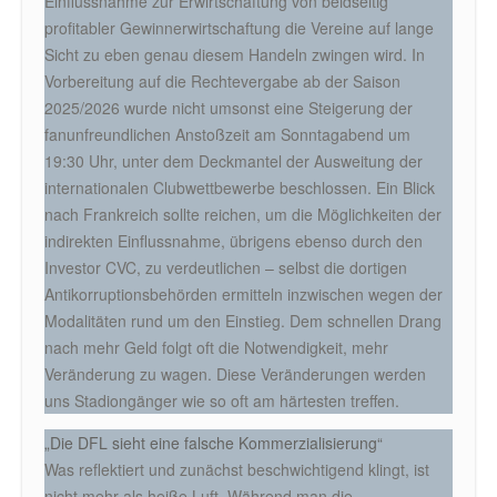
Einflussnahme zur Erwirtschaftung von beidseitig
profitabler Gewinnerwirtschaftung die Vereine auf lange
Sicht zu eben genau diesem Handeln zwingen wird. In
Vorbereitung auf die Rechtevergabe ab der Saison
2025/2026 wurde nicht umsonst eine Steigerung der
fanunfreundlichen Anstoßzeit am Sonntagabend um
19:30 Uhr, unter dem Deckmantel der Ausweitung der
internationalen Clubwettbewerbe beschlossen. Ein Blick
nach Frankreich sollte reichen, um die Möglichkeiten der
indirekten Einflussnahme, übrigens ebenso durch den
Investor CVC, zu verdeutlichen – selbst die dortigen
Antikorruptionsbehörden ermitteln inzwischen wegen der
Modalitäten rund um den Einstieg. Dem schnellen Drang
nach mehr Geld folgt oft die Notwendigkeit, mehr
Veränderung zu wagen. Diese Veränderungen werden
uns Stadiongänger wie so oft am härtesten treffen.
„Die DFL sieht eine falsche Kommerzialisierung“
Was reflektiert und zunächst beschwichtigend klingt, ist
nicht mehr als heiße Luft. Während man die