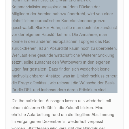
Kommerzialisierungsspirale auf dem Rücken der
Mitglieder der Vereine nahezu überdreht, wird von einer
einheitlichen europäischen Kaderkostenobergrenze
geschwafelt. Blanker Hohn, sollte man doch hier zunächst
vor der eigenen Haustür kehren. Die Annahme, man
könne in den anderen europäischen Topligen das Rad
zurückdrehen, ist an Absurdität kaum noch zu überbieten.
Wer „auf eine gesunde wirtschaftliche Weiterentwicklung
setzt“, sollte zunächst den Wettbewerb in den eigenen
Ligen fair gestalten. Dazu finden sich wiederholt keine
nachvollziehbaren Ansätze, was im Umkehrschluss erneut
die Frage offenlässt, wie relevant die Wünsche der Basis
für die DFL und insbesondere deren Präsidium sind.
Die thematisierten Aussagen lassen uns wiederholt mit
einem düsteren Gefühl in die Zukunft blicken. Eine
ehrliche Aufarbeitung rund um die illegitime Abstimmung
im vergangenen Dezember ist wiederholt verpasst
worden. Stattdessen wird versucht das Bündnis der