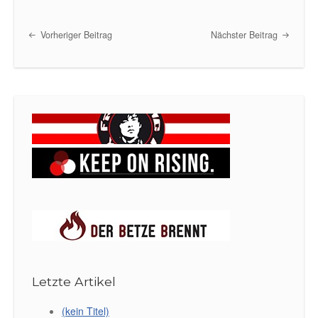
Vorheriger Beitrag
Nächster Beitrag
Post navigation
Letzte Artikel
(kein Titel)