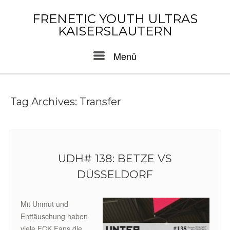
Skip
to
FRENETIC YOUTH ULTRAS
content
KAISERSLAUTERN
Menu
Menü
Tag Archives:
Transfer
UDH# 138: BETZE VS
DÜSSELDORF
Mit Unmut und
Enttäuschung haben
viele FCK Fans die