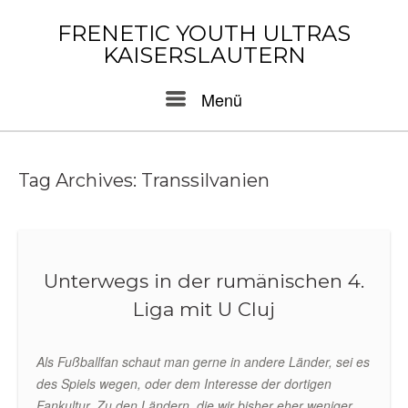
Skip
to
FRENETIC YOUTH ULTRAS
content
KAISERSLAUTERN
Menu
Menü
Tag Archives:
Transsilvanien
Unterwegs in der rumänischen 4.
Liga mit U Cluj
Als Fußballfan schaut man gerne in andere Länder, sei es
des Spiels wegen, oder dem Interesse der dortigen
Fankultur. Zu den Ländern, die wir bisher eher weniger