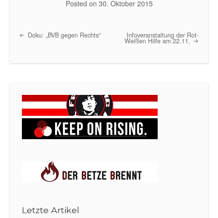
Posted on
30. Oktober 2015
Doku: „BVB gegen Rechts“
Infoveranstaltung der Rot-
Post navigation
Weißen Hilfe am 22.11.
Letzte Artikel