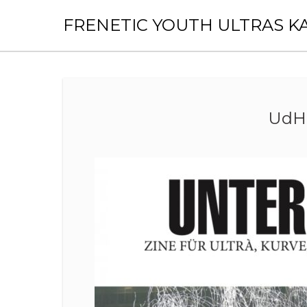
Skip
to
FRENETIC YOUTH ULTRAS K
content
UdH