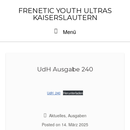
Skip
to
FRENETIC YOUTH ULTRAS
content
KAISERSLAUTERN
Menu
Menü
UdH Ausgabe 240
UdH_240
Herunterladen
Aktuelles
,
Ausgaben
Posted on
14. März 2025