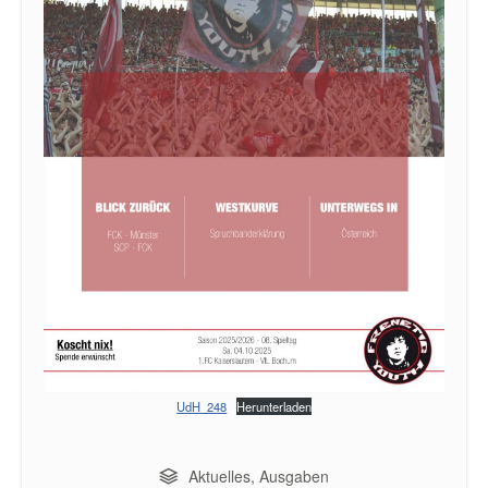
UdH_248
Herunterladen
Aktuelles
,
Ausgaben