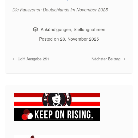
Die Fanszenen Deutschlands im November 2025
Ankündigungen
,
Stellungnahmen
Posted on
28. November 2025
UdH Ausgabe 251
Nächster Beitrag
Post navigation