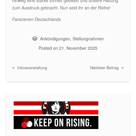
hinweg eine starke Einheit gebildet und unsere Haltung
zum Ausdruck gebracht. Nun seid ihr an der Reihe!
Fanszenen Deutschlands
Ankündigungen
,
Stellungnahmen
Posted on
21. November 2025
Infoveranstaltung
Nächster Beitrag
Post navigation