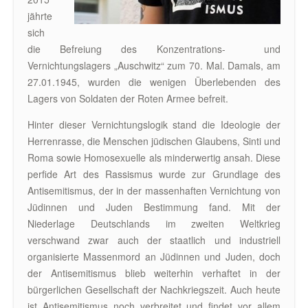
jährte
sich
die Befreiung des Konzentrations- und
Vernichtungslagers „Auschwitz“ zum 70. Mal. Damals, am
27.01.1945, wurden die wenigen Überlebenden des
Lagers von Soldaten der Roten Armee befreit.
Hinter dieser Vernichtungslogik stand die Ideologie der
Herrenrasse, die Menschen jüdischen Glaubens, Sinti und
Roma sowie Homosexuelle als minderwertig ansah. Diese
perfide Art des Rassismus wurde zur Grundlage des
Antisemitismus, der in der massenhaften Vernichtung von
Jüdinnen und Juden Bestimmung fand. Mit der
Niederlage Deutschlands im zweiten Weltkrieg
verschwand zwar auch der staatlich und industriell
organisierte Massenmord an Jüdinnen und Juden, doch
der Antisemitismus blieb weiterhin verhaftet in der
bürgerlichen Gesellschaft der Nachkriegszeit. Auch heute
ist Antisemitismus noch verbreitet und findet vor allem