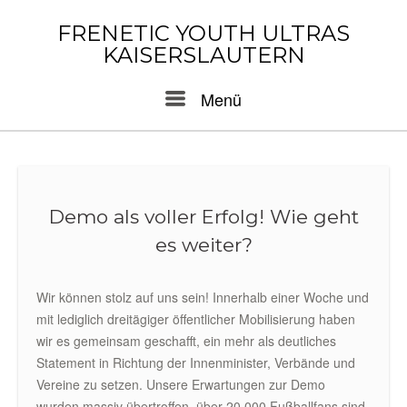
Skip
to
FRENETIC YOUTH ULTRAS
content
KAISERSLAUTERN
Menu
Menü
Demo als voller Erfolg! Wie geht
es weiter?
Wir können stolz auf uns sein! Innerhalb einer Woche und
mit lediglich dreitägiger öffentlicher Mobilisierung haben
wir es gemeinsam geschafft, ein mehr als deutliches
Statement in Richtung der Innenminister, Verbände und
Vereine zu setzen. Unsere Erwartungen zur Demo
wurden massiv übertroffen, über 20.000 Fußballfans sind