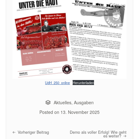
UdH_250_online
Herunterladen
Aktuelles
,
Ausgaben
Posted on
13. November 2025
Vorheriger Beitrag
Demo als voller Erfolg! Wie geht
Post navigation
es weiter?