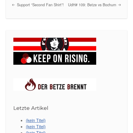
Support “Second Fan Shirt”!
UdH# 109: Betze vs Bochum
Post navigation
Letzte Artikel
(kein Titel)
(kein Titel)
(kein Titel)