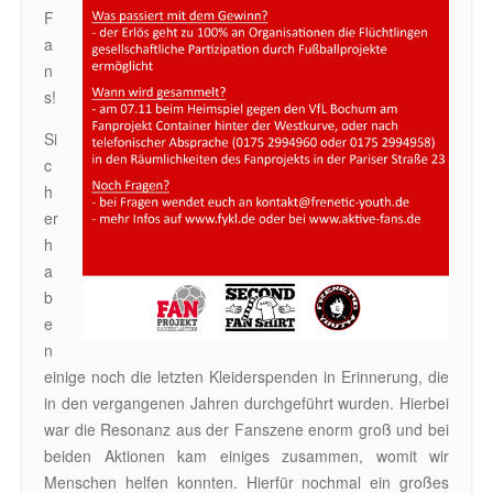
F
a
n
s!
Si
c
h
er
h
a
b
e
n
einige noch die letzten Kleiderspenden in Erinnerung, die
in den vergangenen Jahren durchgeführt wurden. Hierbei
war die Resonanz aus der Fanszene enorm groß und bei
beiden Aktionen kam einiges zusammen, womit wir
Menschen helfen konnten. Hierfür nochmal ein großes