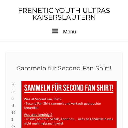
Skip
to
FRENETIC YOUTH ULTRAS
content
KAISERSLAUTERN
Menu
Menü
Sammeln für Second Fan Shirt!
H
all
o
B
et
z
e-