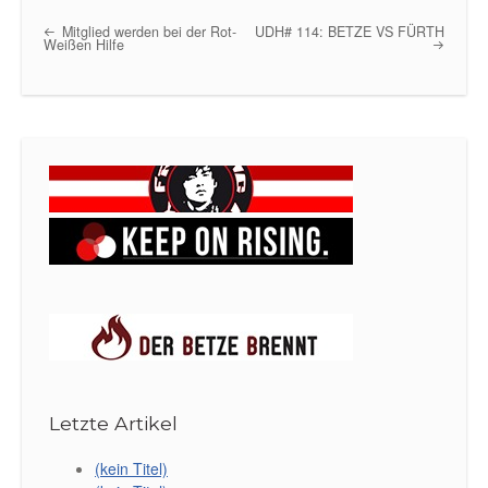
Mitglied werden bei der Rot-
UDH# 114: BETZE VS FÜRTH
Post navigation
Weißen Hilfe
Letzte Artikel
(kein Titel)