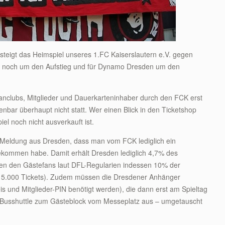
igt das Heimspiel unseres 1.FC Kaiserslautern e.V. gegen
h noch um den Aufstieg und für Dynamo Dresden um den
nclubs, Mitglieder und Dauerkarteninhaber durch den FCK erst
ffenbar überhaupt nicht statt. Wer einen Blick in den Ticketshop
piel noch nicht ausverkauft ist.
Meldung aus Dresden, dass man vom FCK lediglich ein
ekommen habe. Damit erhält Dresden lediglich 4,7% des
hen den Gästefans laut DFL-Regularien indessen 10% der
ca. 5.000 Tickets). Zudem müssen die Dresdener Anhänger
is und Mitglieder-PIN benötigt werden), die dann erst am Spieltag
n Busshuttle zum Gästeblock vom Messeplatz aus – umgetauscht