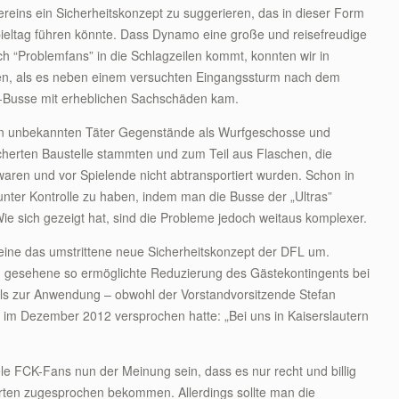
ereins ein Sicherheitskonzept zu suggerieren, das in dieser Form
ltag führen könnte. Dass Dynamo eine große und reisefreudige
 “Problemfans” in die Schlagzeilen kommt, konnten wir in
en, als es neben einem versuchten Eingangssturm nach dem
&R-Busse mit erheblichen Sachschäden kam.
lten unbekannten Täter Gegenstände als Wurfgeschosse und
cherten Baustelle stammten und zum Teil aus Flaschen, die
en und vor Spielende nicht abtransportiert wurden. Schon in
unter Kontrolle zu haben, indem man die Busse der „Ultras”
ie sich gezeigt hat, sind die Probleme jedoch weitaus komplexer.
ereine das umstrittene neue Sicherheitskonzept der DFL um.
sch gesehene so ermöglichte Reduzierung des Gästekontingents bei
als zur Anwendung – obwohl der Vorstandvorsitzende Stefan
im Dezember 2012 versprochen hatte: „Bei uns in Kaiserslautern
le FCK-Fans nun der Meinung sein, dass es nur recht und billig
Karten zugesprochen bekommen. Allerdings sollte man die