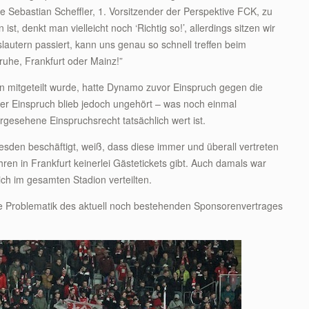
ie Sebastian Scheffler, 1. Vorsitzender der Perspektive FCK, zu
st, denkt man vielleicht noch ‘Richtig so!’, allerdings sitzen wir
lautern passiert, kann uns genau so schnell treffen beim
uhe, Frankfurt oder Mainz!”
 mitgeteilt wurde, hatte Dynamo zuvor Einspruch gegen die
er Einspruch blieb jedoch ungehört – was noch einmal
orgesehene Einspruchsrecht tatsächlich wert ist.
sden beschäftigt, weiß, dass diese immer und überall vertreten
hren in Frankfurt keinerlei Gästetickets gibt. Auch damals war
ich im gesamten Stadion verteilten.
ere Problematik des aktuell noch bestehenden Sponsorenvertrages