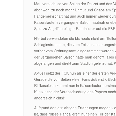
Man versucht so von Seiten der Polizei und des V
aber wohl zu noch mehr Unmut und Chaos am Spie
Fangemeinschaft hat und auch immer wieder durch
Kaiserslautern vergangene Saison hautnah erleb
Spiel zu Angriffen einiger Randalierer auf die P
Hierbei verwendeten die bis heute nicht ermitte
Schlaginstrumente, die zum Teil aus einer ungesi
vorher vom Ordnungsamt eingesammelt worden war
der vergangenen Saison hatte man gehofft, alles 
abgefangen und direkt zum Stadion geleitet hat. W
Aktuell setzt der FCK nun als einer der ersten V
Gerade die von Seiten vieler Fans äußerst kriti
Risikospielen kommt nun in Kaiserslautern erstm
Kuntz nach der Verabschiedung des Papiers noch 
ändert sich nichts!”
Aufgrund der letztjährigen Erfahrungen mögen vie
ist, dass “diese Randalierer” nur einen Teil der 