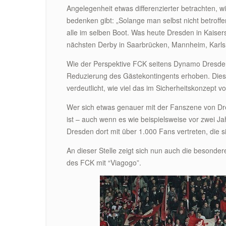
Angelegenheit etwas differenzierter betrachten, w
bedenken gibt: „Solange man selbst nicht betroffen i
alle im selben Boot. Was heute Dresden in Kaisers
nächsten Derby in Saarbrücken, Mannheim, Karlsr
Wie der Perspektive FCK seitens Dynamo Dresden
Reduzierung des Gästekontingents erhoben. Dies
verdeutlicht, wie viel das im Sicherheitskonzept v
Wer sich etwas genauer mit der Fanszene von Dre
ist – auch wenn es wie beispielsweise vor zwei Ja
Dresden dort mit über 1.000 Fans vertreten, die s
An dieser Stelle zeigt sich nun auch die besond
des FCK mit “Viagogo”.