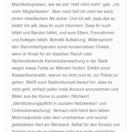
Machtbefugnissen, wie sie seit 1945 nicht mehr“ gab, „mit
mehr Möglichkeiten“. Aber noch fühl ich mich bei solch
einem rebellischem Akt sicher. Und ich will, dass das so
bleibt! Ich will, dass ihr euch informiert. Dass ihr euch
bildet und Banden bildet, und eure Eltern, Freundinnen
und Kollegen bildet. Betreibt Aufklärung. Widersprecht
den Stammtischparolen eures konservativen Onkels,
wenn er Knast für ein bisschen Rauch oder
flächendeckende Kameraüberwachung in der Stadt
wegen etwas Farbe an Wänden fordert. Erklärt eurer
Klassenkameradin, warum es nicht cool ist, zur Polizei zu
gehen. Weißt eure Stadionkumpel darauf hin, dass es
nicht geht, einfach jeden Insta-Account anzunehmen und
Bilder aus der Kurve zu posten (Stichwort
„Identifizierungspflicht in sozialen Netzwerken“ und
Onlineüberwachung). Vertraut nicht blind dem lieben
Motorradpolizist oder dem unscheinbar und neutral
gekleidetem Kerl am Bierstand. Selbst für den Einsatz von
Spitzeln braucht es teilweise nicht mal mehr richterliche