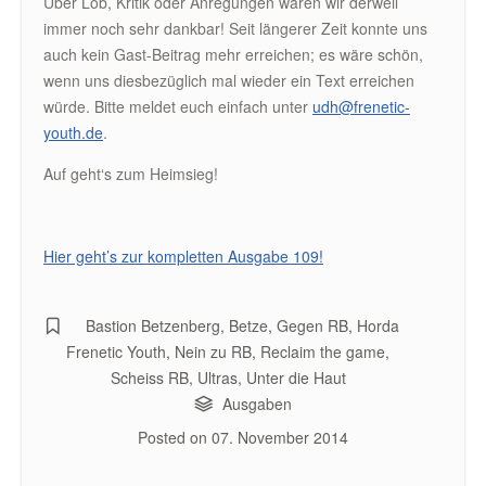
Über Lob, Kritik oder Anregungen wären wir derweil
immer noch sehr dankbar! Seit längerer Zeit konnte uns
auch kein Gast-Beitrag mehr erreichen; es wäre schön,
wenn uns diesbezüglich mal wieder ein Text erreichen
würde. Bitte meldet euch einfach unter
udh@frenetic-
youth.de
.
Auf geht‘s zum Heimsieg!
Hier geht’s zur kompletten Ausgabe 109!
Bastion Betzenberg
,
Betze
,
Gegen RB
,
Horda
Frenetic Youth
,
Nein zu RB
,
Reclaim the game
,
Scheiss RB
,
Ultras
,
Unter die Haut
Ausgaben
Posted on
07. November 2014