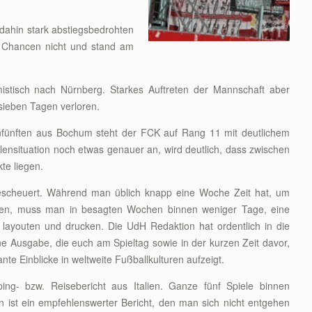
 dahin stark abstiegsbedrohten
 Chancen nicht und stand am
istisch nach Nürnberg. Starkes Auftreten der Mannschaft aber
 sieben Tagen verloren.
nfünften aus Bochum steht der FCK auf Rang 11 mit deutlichem
ensituation noch etwas genauer an, wird deutlich, dass zwischen
te liegen.
bescheuert. Während man üblich knapp eine Woche Zeit hat, um
iben, muss man in besagten Wochen binnen weniger Tage, eine
layouten und drucken. Die UdH Redaktion hat ordentlich in die
e Ausgabe, die euch am Spieltag sowie in der kurzen Zeit davor,
nte Einblicke in weltweite Fußballkulturen aufzeigt.
g- bzw. Reisebericht aus Italien. Ganze fünf Spiele binnen
ist ein empfehlenswerter Bericht, den man sich nicht entgehen