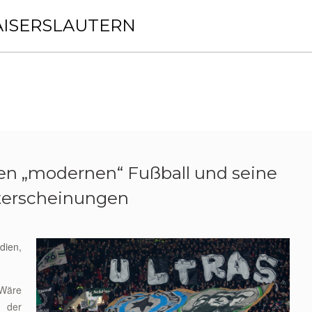
AISERSLAUTERN
n „modernen“ Fußball und seine
terscheinungen
ien,
 Wäre
d der