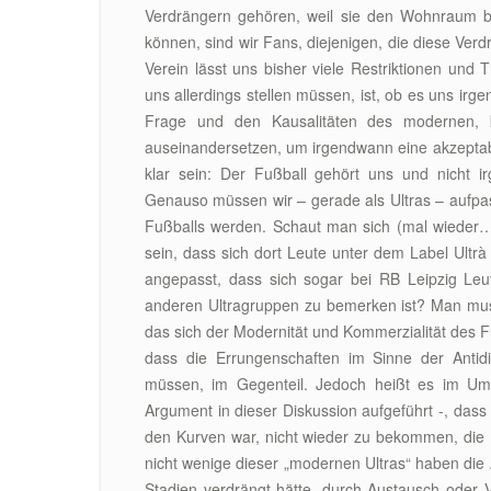
Verdrängern gehören, weil sie den Wohnraum b
können, sind wir Fans, diejenigen, die diese Ver
Verein lässt uns bisher viele Restriktionen und 
uns allerdings stellen müssen, ist, ob es uns irge
Frage und den Kausalitäten des modernen, k
auseinandersetzen, um irgendwann eine akzeptable
klar sein: Der Fußball gehört uns und nicht 
Genauso müssen wir – gerade als Ultras – aufpas
Fußballs werden. Schaut man sich (mal wieder…)
sein, dass sich dort Leute unter dem Label Ultrà
angepasst, dass sich sogar bei RB Leipzig Leu
anderen Ultragruppen zu bemerken ist? Man muss 
das sich der Modernität und Kommerzialität des Fu
dass die Errungenschaften im Sinne der Antidi
müssen, im Gegenteil. Jedoch heißt es im Umk
Argument in dieser Diskussion aufgeführt -, dass 
den Kurven war, nicht wieder zu bekommen, die
nicht wenige dieser „modernen Ultras“ haben die 
Stadien verdrängt hätte, durch Austausch oder