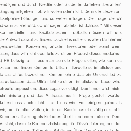
enötigen und durch Kredite oder Studentendarlehen „bezahlen“
drängung mitgehen – ob wir wollen oder nicht. Denn die Liebe zum
Ticketpreiserhöhungen und so weiter ertragen. Die Frage, die wir
ndwann zu viel wird, ob wir sagen, ab jetzt ist Schluss!? Mit dieser
ommerziellen und kapitalistischen Fußballs müssen wir uns
 Antwort darauf zu finden. Doch eins sollte uns allen bis hierher
irgendwelchen Konzernen, privaten Investoren oder sonst wem.
sen, dass wir nicht ebenfalls zu einem Produkt dieses modernen
 RB Leipzig, an, muss man sich die Frage stellen, wie kann es
 zusammenfinden können. Ist Ultrà mittlerweile so inhaltsleer und
te als Ultras bezeichnen können, ohne das ein Unterschied zu
aufpassen, dass Ultrà nicht zu einem inhaltsleeren Label wird,
ßballs anpasst und diese sogar verteidigt. Damit meine ich nicht,
skriminierung und des Antirassismus in Frage gestellt werden
ehrschluss auch nicht – und das wird von einigen gerne als
wir, um die alten Zeiten, in denen Rassismus etc. völlig normal in
 Kommerzialisierung als kleineres Übel hinnehmen müssen. Denn
Ansicht, dass die Kommerzialisierung die Diskriminierung aus den
 Verdrängung von Teilen des Publikums.Über Verdrängung in den