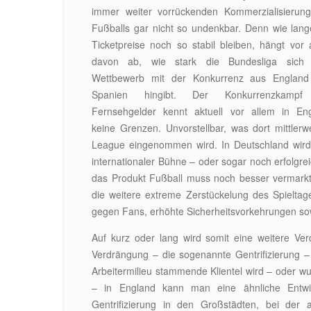
immer weiter vorrückenden Kommerzialisierun
Fußballs gar nicht so undenkbar. Denn wie lang
Ticketpreise noch so stabil bleiben, hängt vor 
davon ab, wie stark die Bundesliga sich
Wettbewerb mit der Konkurrenz aus Englan
Spanien hingibt. Der Konkurrenzkamp
Fernsehgelder kennt aktuell vor allem in En
keine Grenzen. Unvorstellbar, was dort mittler
League eingenommen wird. In Deutschland wird 
internationaler Bühne – oder sogar noch erfolgr
das Produkt Fußball muss noch besser vermarkt
die weitere extreme Zerstückelung des Spieltag
gegen Fans, erhöhte Sicherheitsvorkehrungen sow
Auf kurz oder lang wird somit eine weitere Verd
Verdrängung – die sogenannte Gentrifizierung – 
Arbeitermilieu stammende Klientel wird – oder wu
– in England kann man eine ähnliche Entwi
Gentrifizierung in den Großstädten, bei der