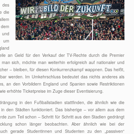
g des
e die
allem
 dem
d und
f um
gland
weile an Geld für den Verkauf der TV-Rechte durch die Premier
man sich, möchte man weiterhin erfolgreich auf nationaler und
eicher – bleiben, für diesen Konkurrenzkampf wappnen. Das heißt,
bar werden. Im Umkehrschluss bedeutet das nichts anderes als
es, an den Vorbildern England und Spanien sowie Restriktionen
ie erhöhte Ticketpreise im Zuge dieser Eventisierung.
rängung in den Fußballstadien stattfinden, die ähnlich wie die
in den Städten funktioniert. Das bisherige – vor allem aus dem
rde zum Teil schon – Schritt für Schritt aus den Stadien gedrängt
cklung schon länger beobachten. Aber ähnlich wie bei der
 auch gerade Studentinnen und Studenten zu den „passiven“