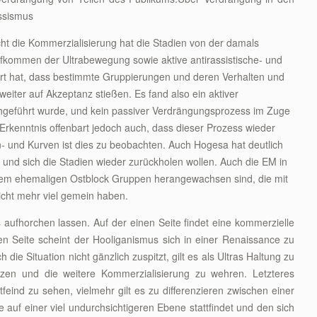
ssismus
cht die Kommerzialisierung hat die Stadien von der damals
Aufkommen der Ultrabewegung sowie aktive antirassistische- und
führt hat, dass bestimmte Gruppierungen und deren Verhalten und
eiter auf Akzeptanz stießen. Es fand also ein aktiver
hgeführt wurde, und kein passiver Verdrängungsprozess im Zuge
 Erkenntnis offenbart jedoch auch, dass dieser Prozess wieder
- und Kurven ist dies zu beobachten. Auch Hogesa hat deutlich
und sich die Stadien wieder zurückholen wollen. Auch die EM in
 dem ehemaligen Ostblock Gruppen herangewachsen sind, die mit
icht mehr viel gemein haben.
s aufhorchen lassen. Auf der einen Seite findet eine kommerzielle
en Seite scheint der Hooliganismus sich in einer Renaissance zu
die Situation nicht gänzlich zuspitzt, gilt es als Ultras Haltung zu
nzen und die weitere Kommerzialisierung zu wehren. Letzteres
feind zu sehen, vielmehr gilt es zu differenzieren zwischen einer
e auf einer viel undurchsichtigeren Ebene stattfindet und den sich